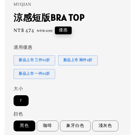
MUQIAN
涼感短版BRA TOP
Sale
NT$ 474
Regular
優惠
NT$ 499
price
price
適用優惠
新品上市 三件85折
新品上市 兩件9折
新品上市 一件95折
大小
F
顔色
黑色
咖啡
象牙白色
淺灰色