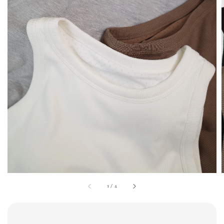
1
/
4