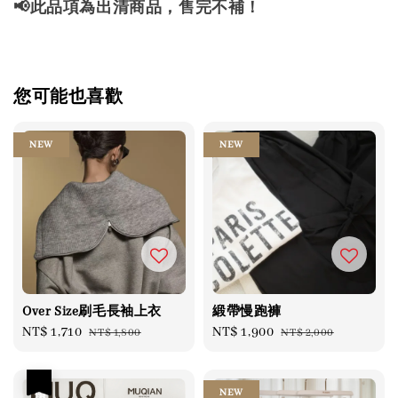
📢此品項為出清商品，售完不補！
您可能也喜歡
NEW
NEW
Over Size刷毛長袖上衣
緞帶慢跑褲
Sale
NT$ 1,710
Regular
Sale
NT$ 1,900
Regular
NT$ 1,800
NT$ 2,000
price
price
price
price
優惠
NEW