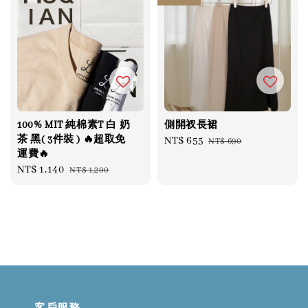
100% MIT 純棉素T 白 奶
側開衩長裙
茶 黑( 3件裝 ) 🔥超取免
Sale
NT$ 655
Regular
NT$ 690
運費🔥
price
price
Sale
NT$ 1,140
Regular
NT$ 1,200
price
price
客戶服務