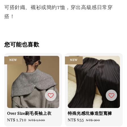
可搭針織、襯衫或簡約T恤，穿出高級感日常穿
搭！
您可能也喜歡
NEW
NEW
Over Size刷毛長袖上衣
特殊光感坑條造型寬褲
Sale
NT$ 1,710
Regular
Sale
NT$ 855
Regular
NT$ 1,800
NT$ 900
price
price
price
price