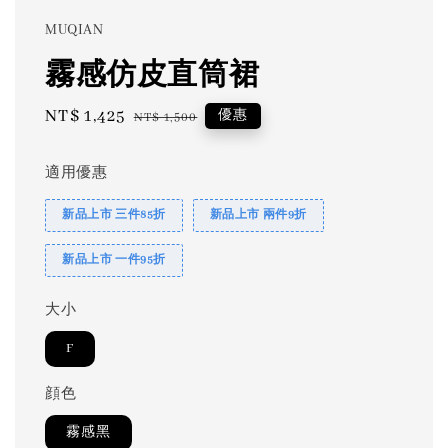
MUQIAN
霧感仿皮直筒裙
Sale
NT$ 1,425
Regular
優惠
NT$ 1,500
price
price
適用優惠
新品上市 三件85折
新品上市 兩件9折
新品上市 一件95折
大小
F
顔色
霧感黑