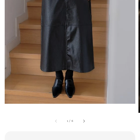
1
/
6