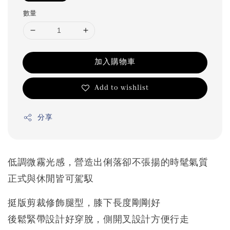
數量
加入購物車
Add to wishlist
分享
低調微霧光感，
營造出俐落卻不張揚的時髦氣質
正式與休閒皆可駕馭
挺版剪裁修飾腿型，
膝下長度剛剛好
後鬆緊帶設計好穿脫，側開叉設計方便行走