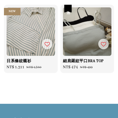
優惠
NEW
日系條紋襯衫
細肩羅紋平口BRA TOP
Sale
NT$ 1,311
Regular
Sale
NT$ 474
Regular
NT$ 1,380
NT$ 499
price
price
price
price