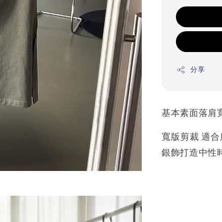
分享
基本素面落肩
寬版剪裁 適
銀飾打造中性