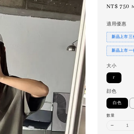
Sale
NT$ 750
price
適用優惠
新品上市 三
新品上市 一
大小
F
顔色
白色
數量