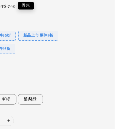
Regular
優惠
NT$ 790
price
件85折
新品上市 兩件9折
件95折
軍綠
酪梨綠