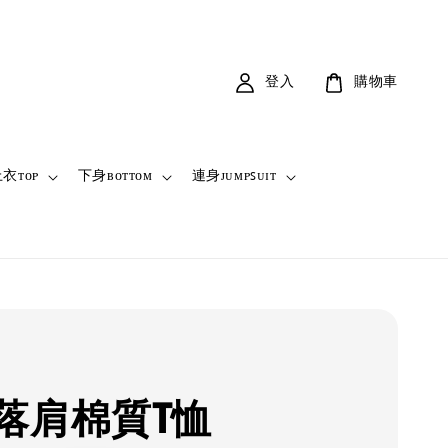
登入
購物車
衣ᴛᴏᴘ
下身ʙᴏᴛᴛᴏᴍ
連身ᴊᴜᴍᴘꜱᴜɪᴛ
落肩棉質T恤