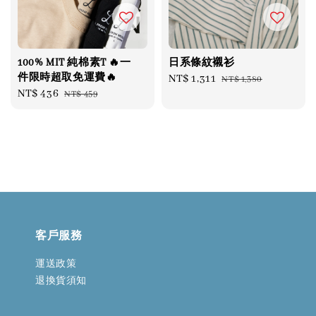
100% MIT 純棉素T 🔥一
日系條紋襯衫
件限時超取免運費🔥
Sale
NT$ 1,311
Regular
NT$ 1,380
Sale
NT$ 436
Regular
NT$ 459
price
price
price
price
客戶服務
運送政策
退換貨須知