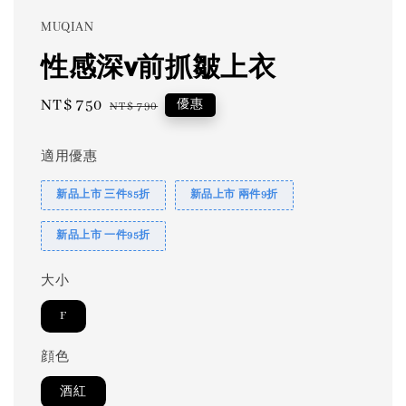
MUQIAN
性感深v前抓皺上衣
Sale
NT$ 750
Regular
優惠
NT$ 790
price
price
適用優惠
新品上市 三件85折
新品上市 兩件9折
新品上市 一件95折
大小
F
顔色
酒紅