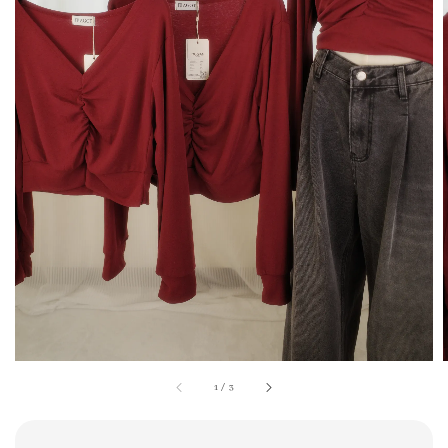
1
/
3