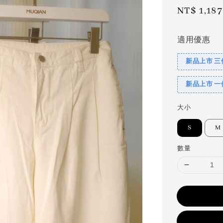
Sale
NT$ 1,187
price
適用優惠
新品上市 三
新品上市 一
大小
S
M
數量