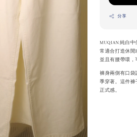
分享
MUQIAN 純
常適合打造休閒
並且有腰帶環，
褲身兩側有口袋
季穿著。這件褲
正式感。