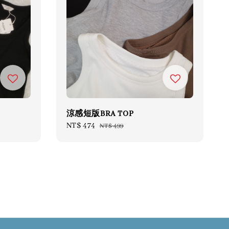
涼感短版BRA TOP
Sale
NT$ 474
Regular
NT$ 499
price
price