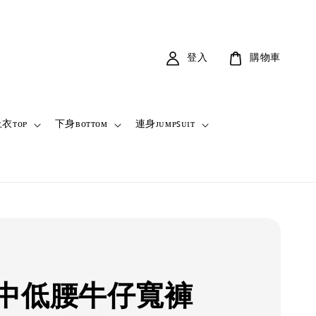
登入
購物車
衣ᴛᴏᴘ
下身ʙᴏᴛᴛᴏᴍ
連身ᴊᴜᴍᴘꜱᴜɪᴛ
中低腰牛仔寬褲