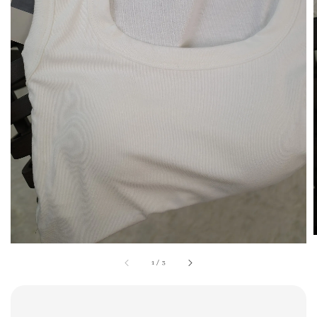
1
/
3