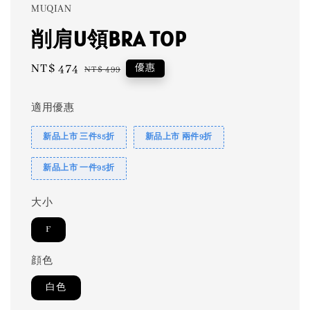
MUQIAN
削肩U領BRA TOP
Sale
NT$ 474
Regular
優惠
NT$ 499
price
price
適用優惠
新品上市 三件85折
新品上市 兩件9折
新品上市 一件95折
大小
F
顔色
白色