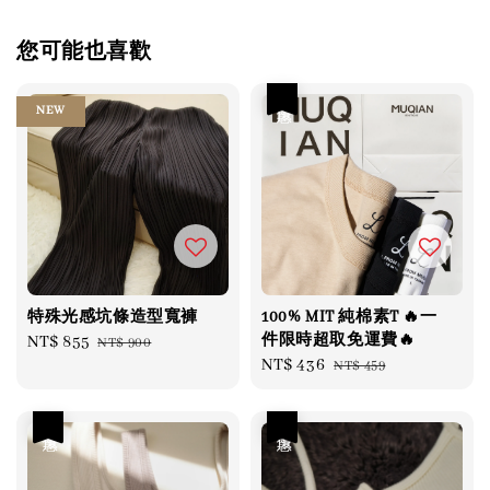
您可能也喜歡
優惠
NEW
特殊光感坑條造型寬褲
100% MIT 純棉素T 🔥一
件限時超取免運費🔥
Sale
NT$ 855
Regular
NT$ 900
Sale
NT$ 436
Regular
NT$ 459
price
price
price
price
優惠
優惠