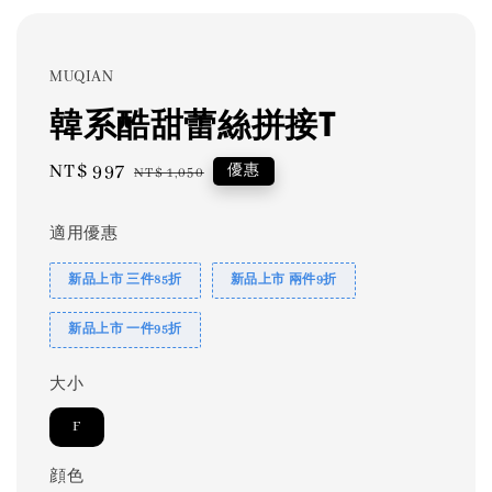
MUQIAN
韓系酷甜蕾絲拼接T
Sale
NT$ 997
Regular
優惠
NT$ 1,050
price
price
適用優惠
新品上市 三件85折
新品上市 兩件9折
新品上市 一件95折
大小
F
顔色