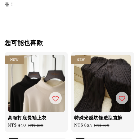
品！
您可能也喜歡
NEW
NEW
高領打底長袖上衣
特殊光感坑條造型寬褲
Sale
NT$ 940
Regular
Sale
NT$ 855
Regular
NT$ 990
NT$ 900
price
price
price
price