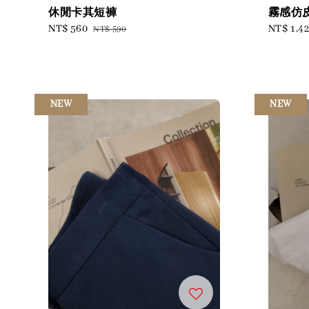
休閒卡其短褲
霧感仿
Sale
NT$ 560
Regular
Sale
NT$ 1,4
NT$ 590
price
price
price
NEW
NEW