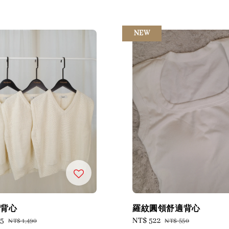
NEW
織背心
羅紋圓領舒適背心
15
Regular
Sale
NT$ 522
Regular
NT$ 1,490
NT$ 550