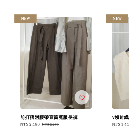
NEW
NEW
前打摺附腰帶直筒寬版長褲
V領針
Sale
NT$ 2,166
Regular
Sale
NT$ 1,4
NT$ 2,280