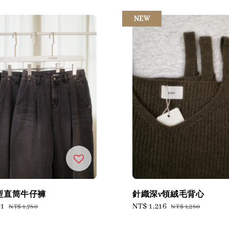
NEW
型直筒牛仔褲
針織深v領絨毛背心
91
Regular
Sale
NT$ 1,216
Regular
NT$ 1,780
NT$ 1,280
price
price
price