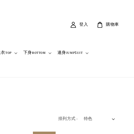
登入
購物車
衣ᴛᴏᴘ
下身ʙᴏᴛᴛᴏᴍ
連身ᴊᴜᴍᴘꜱᴜɪᴛ
排列方式 :