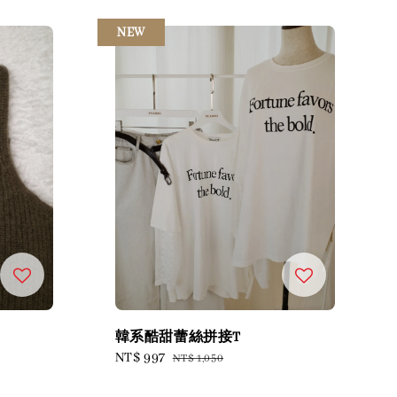
NEW
韓系酷甜蕾絲拼接T
Sale
NT$ 997
Regular
NT$ 1,050
price
price