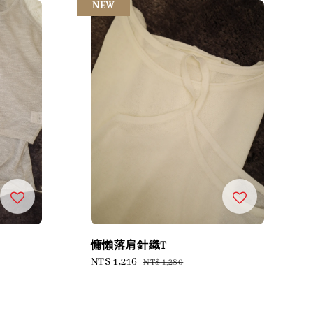
NEW
慵懶落肩針織T
Sale
NT$ 1,216
Regular
NT$ 1,280
price
price