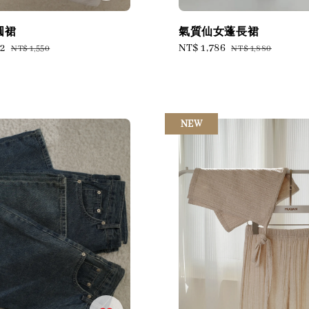
圓裙
氣質仙女蓬長裙
72
Regular
Sale
NT$ 1,786
Regular
NT$ 1,550
NT$ 1,880
price
price
price
NEW