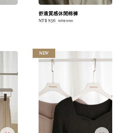
舒適質感休閒棉褲
Sale
NT$ 836
Regular
NT$ 880
price
price
NEW