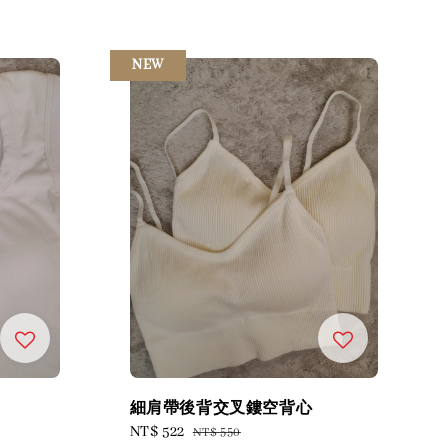
NEW
細肩帶後背交叉鏤空背心
Sale
NT$ 522
Regular
NT$ 550