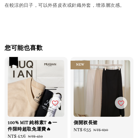
在較涼的日子，可以外搭皮衣或針織外套，增添層次感。
您可能也喜歡
優惠
NEW
100% MIT 純棉素T 🔥一
側開衩長裙
件限時超取免運費🔥
Sale
NT$ 655
Regular
NT$ 690
Sale
NT$ 436
Regular
NT$ 459
price
price