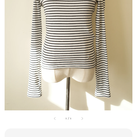
1
/
1