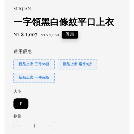
MUQIAN
一字領黑白條紋平口上衣
Sale
NT$ 1,007
Regular
優惠
NT$ 1,060
price
price
適用優惠
新品上市 三件85折
新品上市 兩件9折
新品上市 一件95折
大小
F
數量