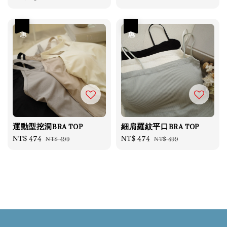
price
price
優惠
優惠
運動型挖洞BRA TOP
細肩羅紋平口BRA TOP
Sale
NT$ 474
Regular
Sale
NT$ 474
Regular
NT$ 499
NT$ 499
price
price
price
price