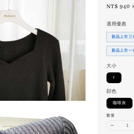
Sale
NT$ 940
price
適用優惠
新品上市 三
新品上市 一
大小
F
顔色
咖啡灰
數量