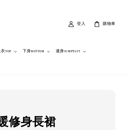
登入
購物車
衣ᴛᴏᴘ
下身ʙᴏᴛᴛᴏᴍ
連身ᴊᴜᴍᴘꜱᴜɪᴛ
暖修身長裙