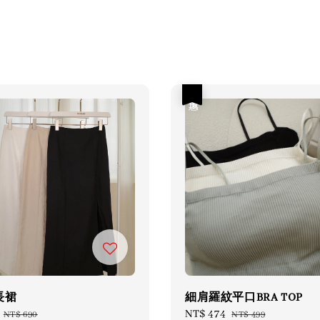
優惠
長裙
細肩羅紋平口BRA TOP
Regular
Sale
NT$ 474
Regular
NT$ 690
NT$ 499