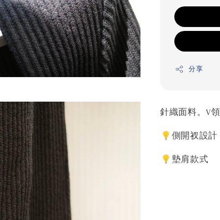
分享
針織面料。V
側開衩設計
墊肩款式