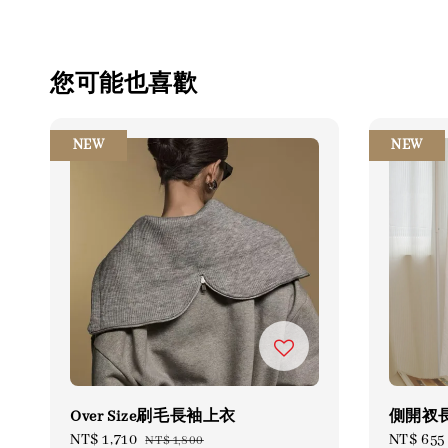
您可能也喜歡
NEW
NEW
Over Size刷毛長袖上衣
側開衩
Sale
NT$ 1,710
Regular
Sale
NT$ 655
NT$ 1,800