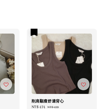
優惠
削肩顯瘦舒適背心
Sale
NT$ 474
Regular
NT$ 499