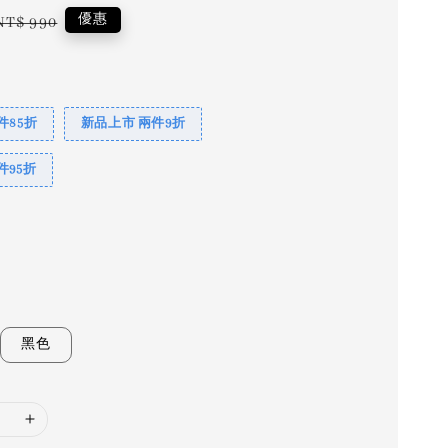
Regular
優惠
NT$ 990
price
件85折
新品上市 兩件9折
件95折
黑色