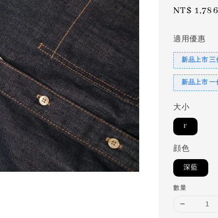
Sale
NT$ 1,78
price
適用優惠
新品上市 三
新品上市 一
大小
F
顔色
深藍
數量