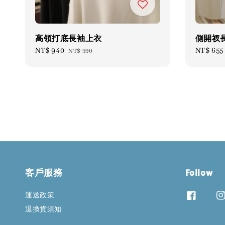
高領打底長袖上衣
側開衩
Sale
NT$ 940
Regular
Sale
NT$ 655
NT$ 990
price
price
price
客戶服務
Follow
運送政策
退換貨須知