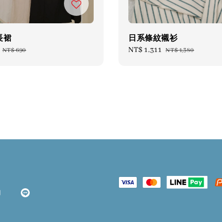
長裙
日系條紋襯衫
Regular
Sale
NT$ 1,311
Regular
NT$ 690
NT$ 1,380
price
price
price