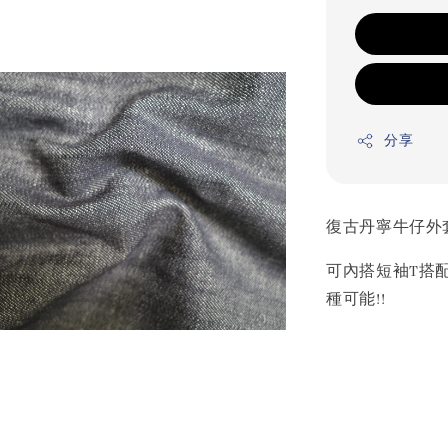
分享
復古丹寧牛仔外
可內搭短袖T搭
種可能!!