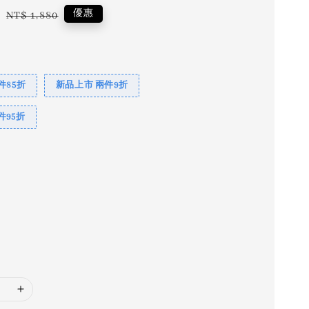
6
Regular
優惠
NT$ 1,880
price
件85折
新品上市 兩件9折
件95折