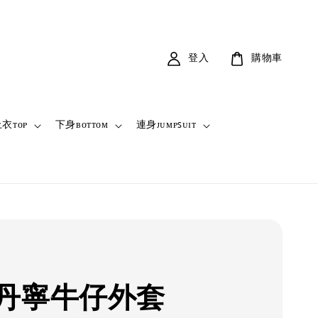
登入
購物車
衣ᴛᴏᴘ
下身ʙᴏᴛᴛᴏᴍ
連身ᴊᴜᴍᴘꜱᴜɪᴛ
丹寧牛仔外套