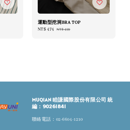
運動型挖洞BRA TOP
Sale
NT$ 474
Regular
NT$ 499
price
price
MUQIAN 睦謙國際股份有限公司 統
編：90261841
聯絡電話：02-6604-1210