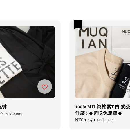
優惠
跑褲
100% MIT 純棉素T 白 奶茶
件裝 ) 🔥超取免運費🔥
00
Regular
NT$ 2,000
Sale
NT$ 1,140
Regular
price
NT$ 1,200
price
price