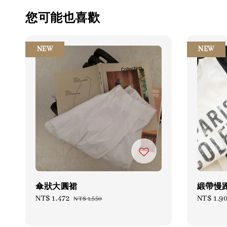
您可能也喜歡
NEW
NEW
傘狀大圓裙
緞帶慢
Sale
NT$ 1,472
Regular
Sale
NT$ 1,9
NT$ 1,550
price
price
price