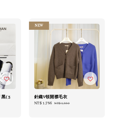
NEW
 黑( 3
針織V領開襟毛衣
Sale
NT$ 1,786
Regular
NT$ 1,880
price
price