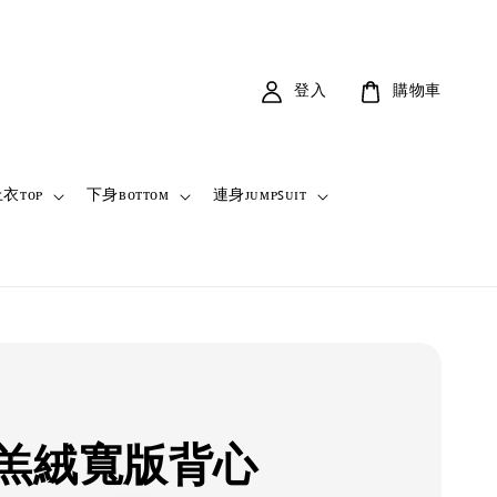
登入
購物車
衣ᴛᴏᴘ
下身ʙᴏᴛᴛᴏᴍ
連身ᴊᴜᴍᴘꜱᴜɪᴛ
羔絨寬版背心