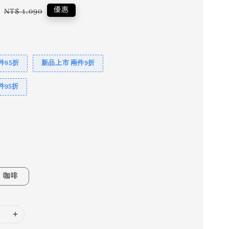
Regular
優惠
NT$ 1,090
price
件85折
新品上市 兩件9折
件95折
咖啡