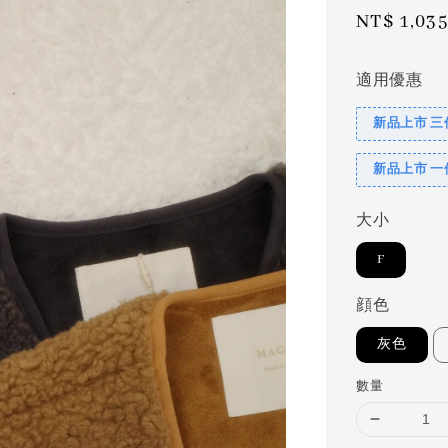
Sale
NT$ 1,035
price
適用優惠
新品上市 三
新品上市 一
大小
F
顔色
灰色
數量