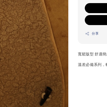
分享
寬鬆版型 舒適簡
溫差必備系列，輕