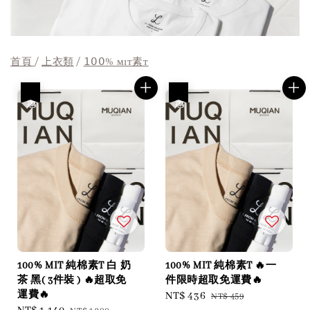
首頁
/
上衣類
/
𝟣𝟢𝟢% ᴍɪᴛ素ᴛ
優惠
優惠
100% MIT 純棉素T 白 奶
100% MIT 純棉素T 🔥一
茶 黑( 3件裝 ) 🔥超取免
件限時超取免運費🔥
運費🔥
Sale
NT$ 436
Regular
NT$ 459