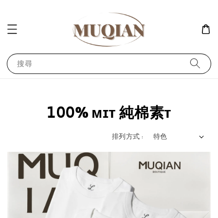
搜尋
𝟣𝟢𝟢% ᴍɪᴛ 純棉素ᴛ
排列方式 :