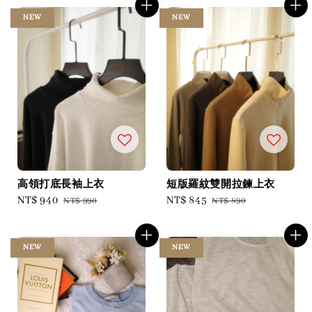
NEW
NEW
高領打底長袖上衣
短版羅紋雙開拉鍊上衣
Sale
NT$ 940
Regular
Sale
NT$ 845
Regular
NT$ 990
NT$ 890
price
price
price
price
NEW
NEW