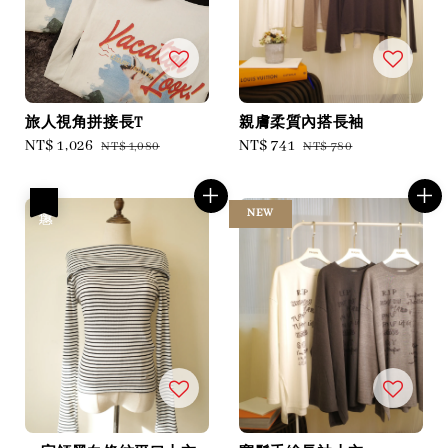
旅人視角拼接長T
親膚柔質內搭長袖
Sale
NT$ 1,026
Regular
Sale
NT$ 741
Regular
NT$ 1,080
NT$ 780
price
price
price
price
優惠
NEW