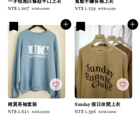
一字領黑白條紋平口上衣
寬鬆手繪長袖上衣
Sale
NT$ 1,007
Regular
Sale
NT$ 1,159
Regular
NT$ 1,060
NT$ 1,220
price
price
price
price
優惠
優惠
棉質長袖套裝
Sunday 假日休閒上衣
Sale
NT$ 2,641
Regular
Sale
NT$ 1,596
Regular
NT$ 2,780
NT$ 1,680
price
price
price
price