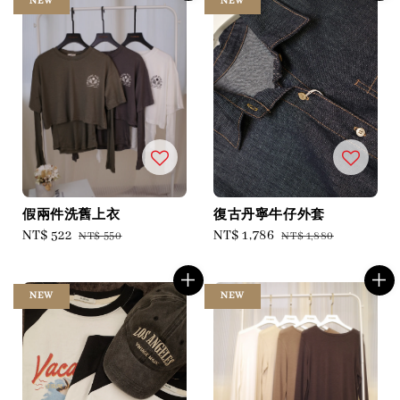
NEW
NEW
假兩件洗舊上衣
復古丹寧牛仔外套
Sale
NT$ 522
Regular
Sale
NT$ 1,786
Regular
NT$ 550
NT$ 1,880
price
price
price
price
NEW
NEW