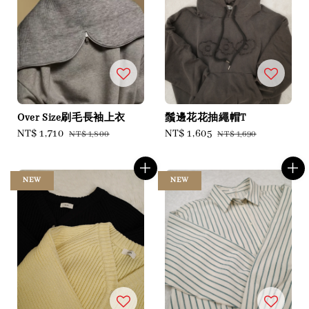
Over Size刷毛長袖上衣
鬚邊花花抽繩帽T
Sale
NT$ 1,710
Regular
Sale
NT$ 1,605
Regular
NT$ 1,800
NT$ 1,690
price
price
price
price
NEW
NEW