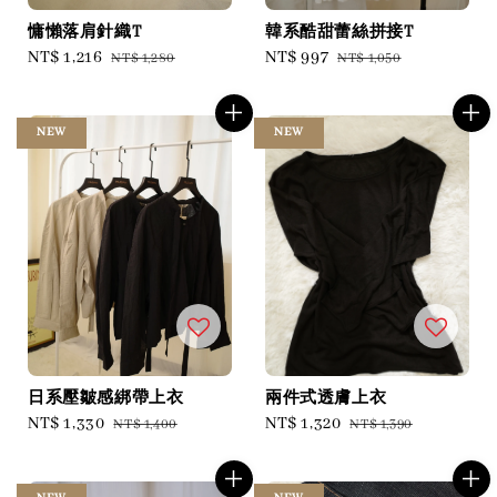
慵懶落肩針織T
韓系酷甜蕾絲拼接T
Sale
NT$ 1,216
Regular
Sale
NT$ 997
Regular
NT$ 1,280
NT$ 1,050
price
price
price
price
NEW
NEW
日系壓皺感綁帶上衣
兩件式透膚上衣
Sale
NT$ 1,330
Regular
Sale
NT$ 1,320
Regular
NT$ 1,400
NT$ 1,390
price
price
price
price