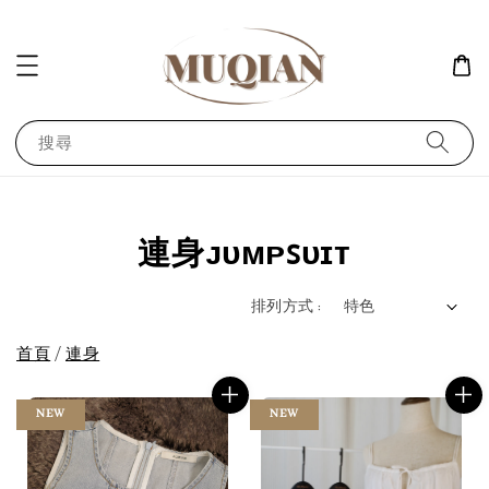
搜尋
連身ᴊᴜᴍᴘꜱᴜɪᴛ
排列方式 :
首頁
/
連身
NEW
NEW