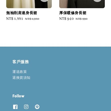
無袖削肩連身長裙
厚保暖修身長裙
Sale
NT$ 1,881
Regular
Sale
NT$ 940
Regular
NT$ 1,980
NT$ 990
price
price
price
price
客戶服務
運送政策
退換貨須知
Follow